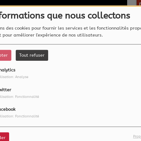
nformations que nous collectons
ns des cookies pour fournir les services et les fonctionnalités prop
et pour améliorer l'expérience de nos utilisateurs.
pter
Tout refuser
nalytics
ilisation: Analyse
witter
ilisation: Fonctionnalité
acebook
ilisation: Fonctionnalité
ance à l'Eurovision en chantant en breton. Avec ce
ne, le groupe vient d'être plesbicité aux Victoires
Prop
der