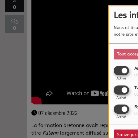
0
Les i
0
Nous utiliso
notre site 
Tout acce
A
Ut
Activé
T
Ut
Activé
F
07 décembre 2022
Ut
Activé
La formation bretonne avait représenté la Fr
titre
Fulenn
largement diffusé sur Radio Caroli
Sauvegar