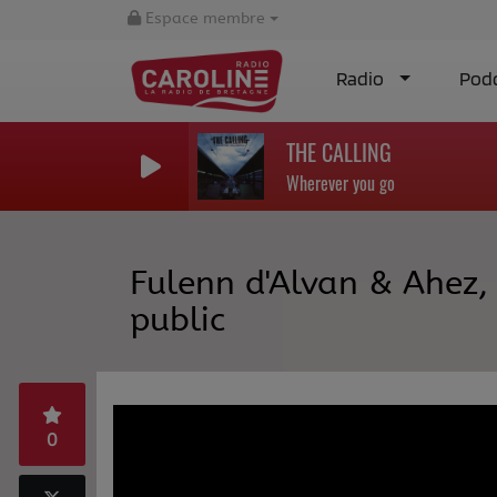
Espace membre
Radio
Pod
THE CALLING
Wherever you go
Fulenn d'Alvan & Ahez, 
public
0