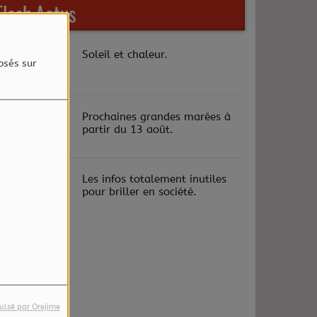
Flash Actus
Soleil et chaleur.
osés sur
Prochaines grandes marées à
partir du 13 août.
Les infos totalement inutiles
pour briller en société.
ulsé par Orejime