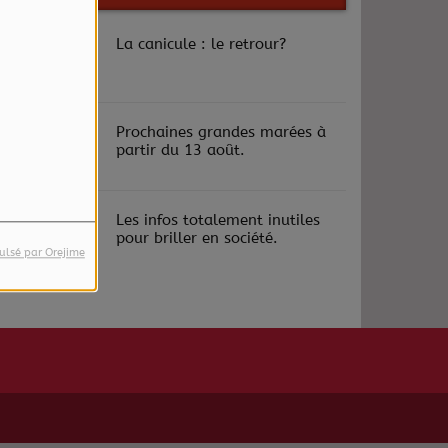
La canicule : le retrour?
Prochaines grandes marées à
partir du 13 août.
Les infos totalement inutiles
pour briller en société.
ulsé par Orejime