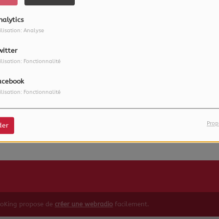
nalytics
ilisation: Analyse
witter
ilisation: Fonctionnalité
acebook
ilisation: Fonctionnalité
Prop
der
ioKing propose de
créer une webradio
facilement.