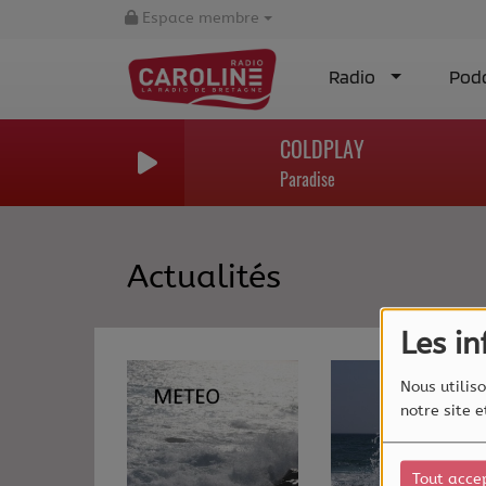
Espace membre
Radio
Pod
COLDPLAY
Paradise
Actualités
Les i
Nous utiliso
notre site 
Tout acce