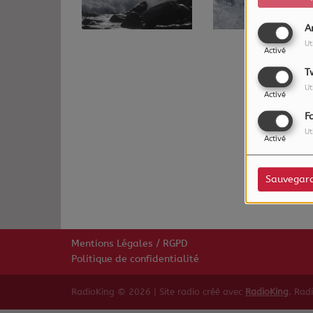
A
Ut
Activé
T
Ut
Activé
F
Ut
Activé
Sauvegar
Mentions Légales / RGPD
Politique de confidentialité
RadioKing © 2026 | Site radio créé avec
RadioKing
. Rad