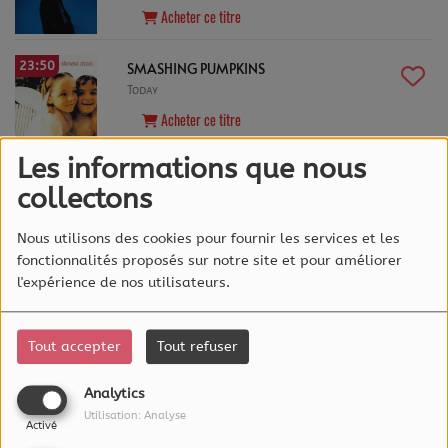
Acheter ce titre
23:50
SMASHING PUMPKINS
Today
Acheter ce titre
Les informations que nous
Coup de Coeur
collectons
Nous utilisons des cookies pour fournir les services et les
fonctionnalités proposés sur notre site et pour améliorer
l'expérience de nos utilisateurs.
Tout accepter
Tout refuser
Analytics
Utilisation: Analyse
Activé