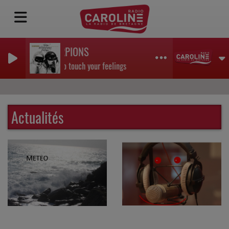
SCORPIONS
Born to touch your feelings
Actualités