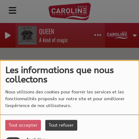
QUEEN
A kind of magic
"All you people I've never
Les informations que nous
seen" de Beau Bandit
collectons
Nous utilisons des cookies pour fournir les services et les
fonctionnalités proposés sur notre site et pour améliorer
l'expérience de nos utilisateurs.
Tout accepter
Tout refuser