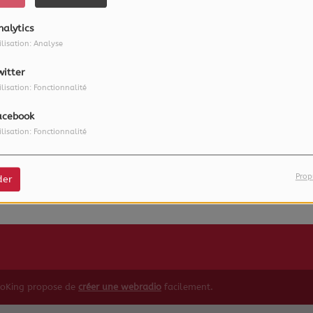
nalytics
ilisation: Analyse
witter
ilisation: Fonctionnalité
acebook
ilisation: Fonctionnalité
 vous avez rencontré une e
Il semble que la page que vous recherchez n’existe plus.
Prop
der
ioKing propose de
créer une webradio
facilement.