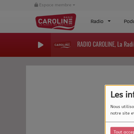
Espace membre
Radio
Pod
RADIO CAROLINE, La Radi
Les i
Nous utiliso
notre site 
Tout acce