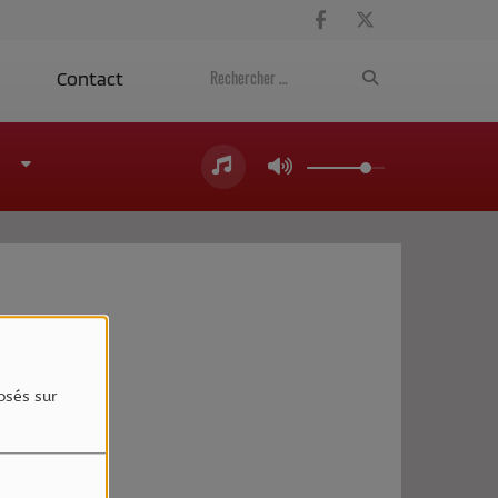
a
Contact
4
osés sur