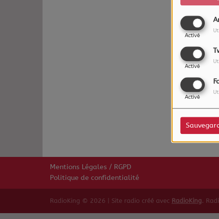
A
Ut
Activé
T
Ut
Activé
F
Ut
Oups,
Activé
Sauvegar
Mentions Légales / RGPD
Politique de confidentialité
RadioKing © 2026 | Site radio créé avec
RadioKing
. Rad