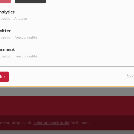
nalytics
ilisation: Analyse
witter
ilisation: Fonctionnalité
acebook
ilisation: Fonctionnalité
 vous avez rencontré une e
Il semble que la page que vous recherchez n’existe plus.
Prop
der
ioKing propose de
créer une webradio
facilement.