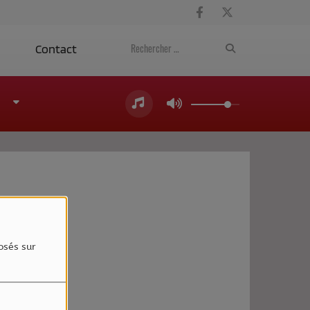
a
Contact
4
osés sur