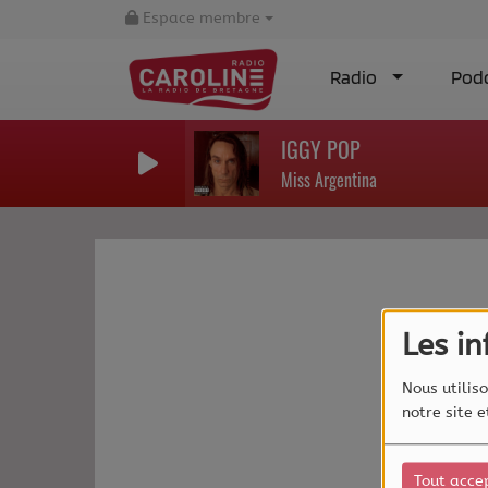
Espace membre
Radio
Pod
IGGY POP
Miss Argentina
Les i
Nous utiliso
notre site 
Tout acce