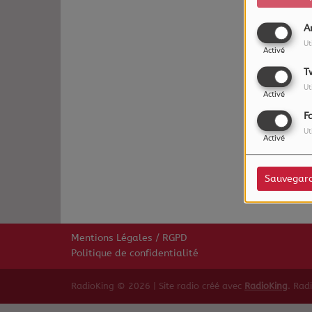
A
Ut
Activé
T
Ut
Activé
F
Ut
Oups,
Activé
Sauvegar
Mentions Légales / RGPD
Politique de confidentialité
RadioKing © 2026 | Site radio créé avec
RadioKing
. Rad