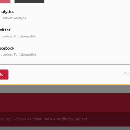
nalytics
ilisation: Analyse
witter
ilisation: Fonctionnalité
acebook
ilisation: Fonctionnalité
 vous avez rencontré une e
Il semble que la page que vous recherchez n’existe plus.
Prop
der
ioKing propose de
créer une webradio
facilement.