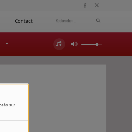
a
Contact
4
osés sur