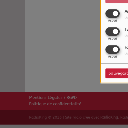
A
Ut
Activé
T
Ut
Activé
F
Ut
Oups,
Activé
Sauvegar
Mentions Légales / RGPD
Politique de confidentialité
RadioKing © 2026 | Site radio créé avec
RadioKing
. Rad