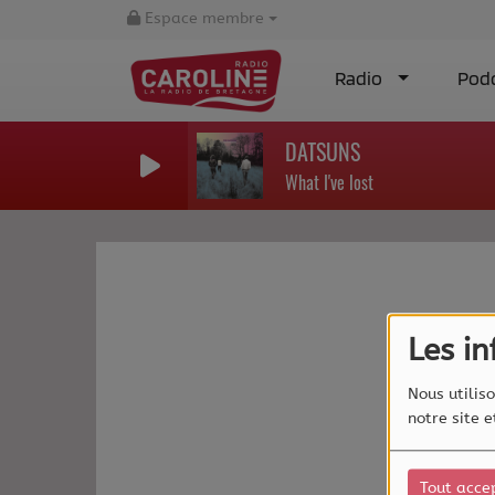
Espace membre
Radio
Pod
DATSUNS
What I've lost
Les i
Nous utiliso
notre site 
Tout acce