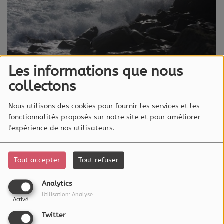
Les informations que nous
collectons
07 août 2026
Tendance
: les températures repartent
Nous utilisons des cookies pour fournir les services et les
fonctionnalités proposés sur notre site et pour améliorer
à la hausse.
l'expérience de nos utilisateurs.
Samedi 8 août :
le soleil s'impose partout en
Tout accepter
Tout refuser
Bretagne avec un soleil tout au plus voilé et les
températures repartent à la hausse. On pourrait
Analytics
avoir 33 ° à Nantes, 31 à Pontivy, 29 à Saint-
Utilisation: Analyse
Activé
Malo et Brest.
Twitter