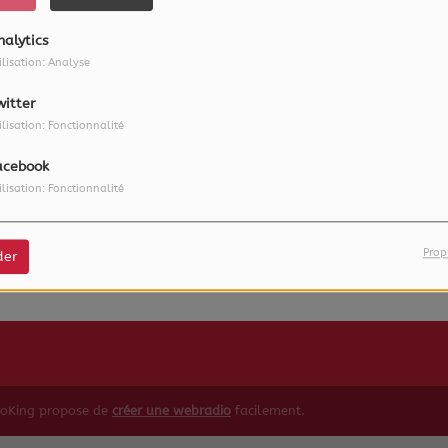
nalytics
ilisation: Analyse
witter
ilisation: Fonctionnalité
acebook
ilisation: Fonctionnalité
 vous avez rencontré une e
Il semble que la page que vous recherchez n’existe plus.
Prop
der
ioKing propose de
créer une webradio
facilement.