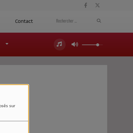
a
Contact
4
osés sur