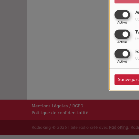
A
Ut
Activé
T
Ut
Activé
F
Ut
Oups,
Activé
Sauvegar
Mentions Légales / RGPD
Politique de confidentialité
RadioKing © 2026 | Site radio créé avec
RadioKing
. Rad