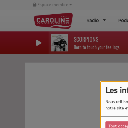
Espace membre
Radio
Pod
SCORPIONS
Born to touch your feelings
Les i
Nous utiliso
notre site 
Tout acce